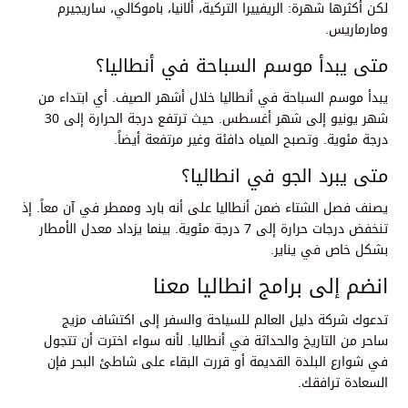
لكن أكثرها شهرة: الريفييرا التركية، ألانيا، باموكالي، ساريجيرم
ومارماريس.
متى يبدأ موسم السباحة في أنطاليا؟
يبدأ موسم السباحة في أنطاليا خلال أشهر الصيف. أي ابتداء من
شهر يونيو إلى شهر أغسطس. حيث ترتفع درجة الحرارة إلى 30
درجة مئوية. وتصبح المياه دافئة وغير مرتفعة أيضاً.
متى يبرد الجو في انطاليا؟
يصنف فصل الشتاء ضمن أنطاليا على أنه بارد وممطر في آن معاً. إذ
تنخفض درجات حرارة إلى 7 درجة مئوية. بينما يزداد معدل الأمطار
بشكل خاص في يناير.
انضم إلى برامج انطاليا معنا
تدعوك شركة دليل العالم للسياحة والسفر إلى اكتشاف مزيج
ساحر من التاريخ والحداثة في أنطاليا. لأنه سواء اخترت أن تتجول
في شوارع البلدة القديمة أو قررت البقاء على شاطئ البحر فإن
السعادة ترافقك.