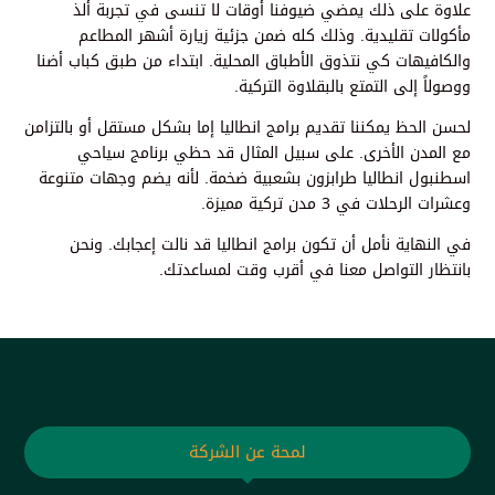
علاوة على ذلك يمضي ضيوفنا أوقات لا تنسى في تجربة ألذ
مأكولات تقليدية. وذلك كله ضمن جزئية زيارة أشهر المطاعم
والكافيهات كي نتذوق الأطباق المحلية. ابتداء من طبق كباب أضنا
ووصولاً إلى التمتع بالبقلاوة التركية.
لحسن الحظ يمكننا تقديم برامج انطاليا إما بشكل مستقل أو بالتزامن
مع المدن الأخرى. على سبيل المثال قد حظي برنامج سياحي
اسطنبول انطاليا طرابزون بشعبية ضخمة. لأنه يضم وجهات متنوعة
وعشرات الرحلات في 3 مدن تركية مميزة.
في النهاية نأمل أن تكون برامج انطاليا قد نالت إعجابك. ونحن
بانتظار التواصل معنا في أقرب وقت لمساعدتك.
لمحة عن الشركة