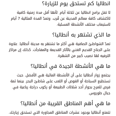
انطاليا كم تستحق يوم للزيارة؟
لا تقل برامج انطاليا عن ثلاثة أيام. لأنها أقل مدة زمنية كافية
لاكتشاف كافة معالم المدينة عن قُرب. وتعدّ المدة المثالية 7 أيام
لاستيعاب مختلف الأنشطة المسلية.
ما الذي تشتهر به أنطاليا؟
تعدّ الشواطئ الصافية هي أكثر ما تشتهر به مدينة أنطاليا. علاوة
على الجناح القديم الغني بالآثار القديمة والمفاجآت. كذلك إن مراكز
الترفيه لها نصيب كبير من الشهرة.
ما هي الأنشطة الجيدة في أنطاليا؟
يجتمع زوار أنطاليا على أن الأنشطة المائية هي الأفضل. حيث
تستطيع السباحة أو الغوص أو اللعب على شاطئ البحر. بينما ثمة
فرص للمرح بجوار أحد شلالات الطبيعة أو ركوب دراجة رباعية في
جبال طوروس.
ما هي أهم المناطق القريبة من أنطاليا؟
تتمتع أنطاليا بوجود عشرات المناطق المجاورة التي تستحق زيارتك.