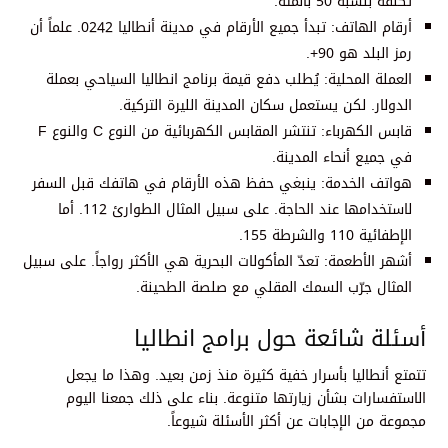
تكلفة بنسبة 50 بالمئة.
أرقام الهاتف: تبدأ جميع الأرقام في مدينة أنطاليا 0242. علماً أن
رمز البلد هو 90+.
العملة المحلية: يُطلب دفع قيمة برنامج انطاليا السياحي بعملة
الدولار. لكن يستعمل سكان المدينة الليرة التركية.
قابس الكهرباء: تنتشر المقابس الكهربائية من النوع C والنوع F
في جميع أنحاء المدينة.
هواتف الخدمة: ينبغي حفظ هذه الأرقام في هاتفك قبل السفر
لاستخدامها عند الحاجة. على سبيل المثال الطوارئ 112. أما
الإطفائية 110 والشرطة 155.
أشهر الأطعمة: تعدّ المأكولات البحرية هي الأكثر رواجاً. على سبيل
المثال جرّب السمك المقلي مع صلصة الطحينة.
أسئلة شائعة حول برامج انطاليا
تتمتع أنطاليا بأسرار خفية كثيرة منذ زمن بعيد. وهذا ما يجعل
الاستفسارات بشأن زيارتها متنوعة. بناء على ذلك جمعنا اليوم
مجموعة من الإجابات عن أكثر الأسئلة شيوعاً.