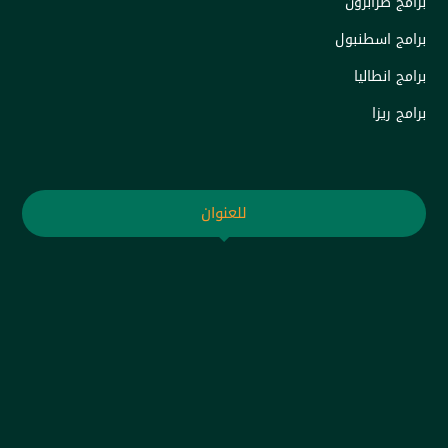
برامج طرابزون
برامج اسطنبول
برامج انطاليا
برامج ريزا
للعنوان