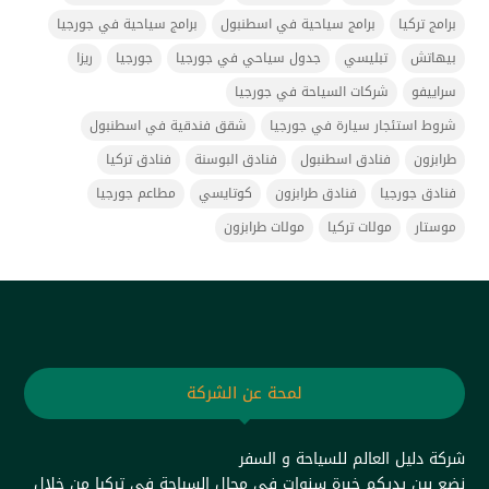
برامج تركيا
برامج سياحية في اسطنبول
برامج سياحية في جورجيا
بيهاتش
تبليسي
جدول سياحي في جورجيا
جورجيا
ريزا
سراييفو
شركات السياحة في جورجيا
شروط استئجار سيارة في جورجيا
شقق فندقية في اسطنبول
طرابزون
فنادق اسطنبول
فنادق البوسنة
فنادق تركيا
فنادق جورجيا
فنادق طرابزون
كوتايسي
مطاعم جورجيا
موستار
مولات تركيا
مولات طرابزون
لمحة عن الشركة
شركة دليل العالم للسياحة و السفر
نضع بين يديكم خبرة سنوات في مجال السياحة في تركيا من خلال