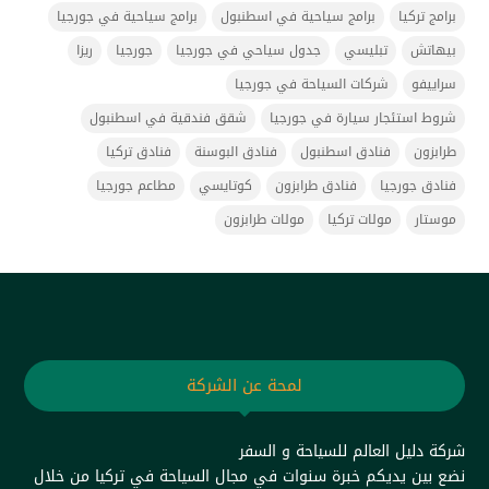
برامج تركيا
برامج سياحية في اسطنبول
برامج سياحية في جورجيا
بيهاتش
تبليسي
جدول سياحي في جورجيا
جورجيا
ريزا
سراييفو
شركات السياحة في جورجيا
شروط استئجار سيارة في جورجيا
شقق فندقية في اسطنبول
طرابزون
فنادق اسطنبول
فنادق البوسنة
فنادق تركيا
فنادق جورجيا
فنادق طرابزون
كوتايسي
مطاعم جورجيا
موستار
مولات تركيا
مولات طرابزون
لمحة عن الشركة
شركة دليل العالم للسياحة و السفر
نضع بين يديكم خبرة سنوات في مجال السياحة في تركيا من خلال